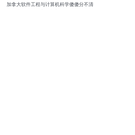
加拿大软件工程与计算机科学傻傻分不清
楚？你需要这篇文章理理思路！',