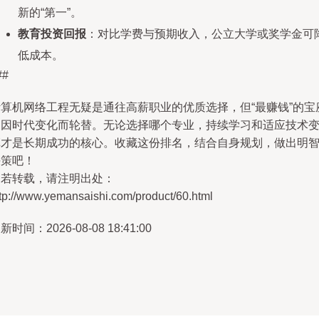
新的“第一”。
教育投资回报
：对比学费与预期收入，公立大学或奖学金可
低成本。
##
计算机网络工程无疑是通往高薪职业的优质选择，但“最赚钱”的宝
常因时代变化而轮替。无论选择哪个专业，持续学习和适应技术
革才是长期成功的核心。收藏这份排名，结合自身规划，做出明
决策吧！
如若转载，请注明出处：
tp://www.yemansaishi.com/product/60.html
新时间：2026-08-08 18:41:00